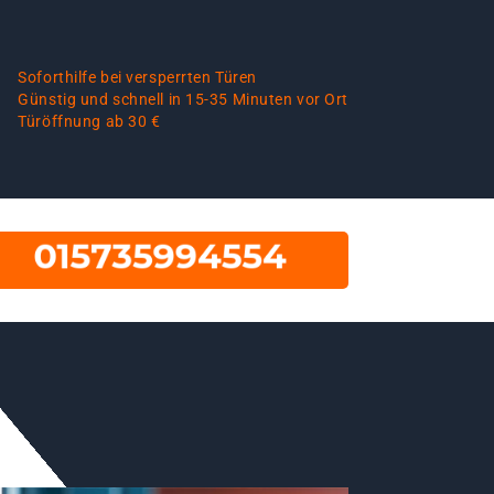
Soforthilfe bei versperrten Türen
Günstig und schnell in 15-35 Minuten vor Ort
Türöffnung ab 30 €