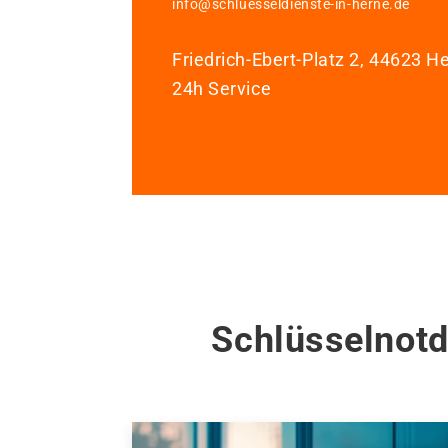
info@schluesseldienste-in-herne.de
Friedrich-Ebert-Platz 2, 44623 H
24h Service
Schlüsselnotd