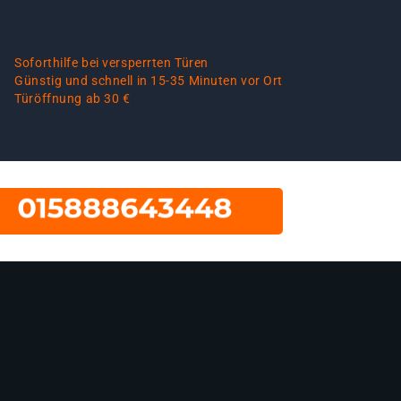
Soforthilfe bei versperrten Türen
Günstig und schnell in 15-35 Minuten vor Ort
Türöffnung ab 30 €