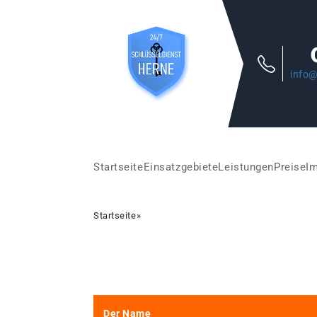
info@
Startseite
Einsatzgebiete
Leistungen
Preise
I
Startseite
»
Der Name