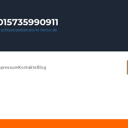
schluesseldienste-in-herne.de
mpressum
Kontakte
Blog