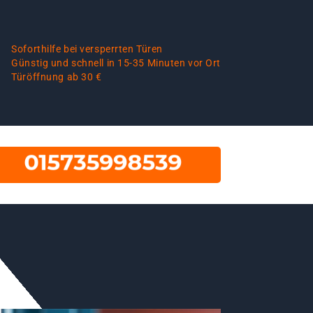
Soforthilfe bei versperrten Türen
Günstig und schnell in 15-35 Minuten vor Ort
Türöffnung ab 30 €