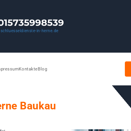
schluesseldienste-in-herne.de
mpressum
Kontakte
Blog
erne Baukau