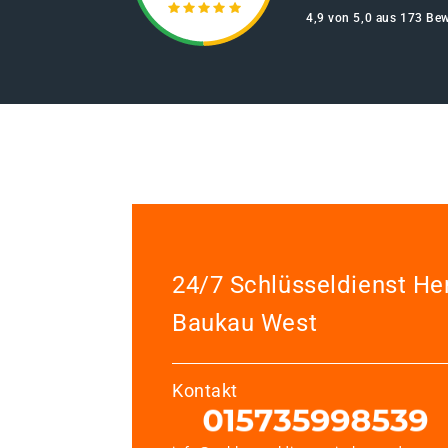
4,9 von 5,0 aus 173 Be
24/7 Schlüsseldienst He
Baukau West
Kontakt