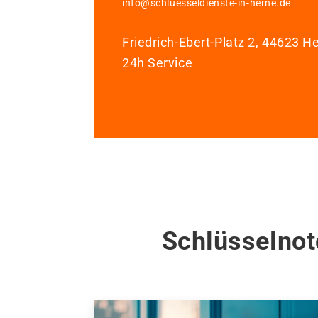
info@schluesseldienste-in-herne.de
Friedrich-Ebert-Platz 2, 44623 H
24h Service
Schlüsselnot