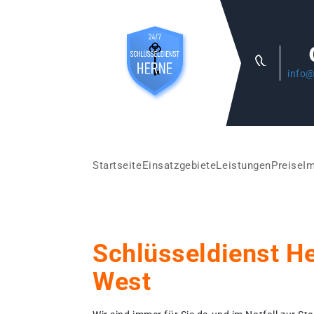
info@
Startseite
Einsatzgebiete
Leistungen
Preise
I
Schlüsseldienst H
West